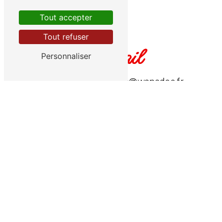
Tout accepter
Tout refuser
E-mail
Personnaliser
residence.le.roussillon@wanadoo.fr
N'hésitez pas à nous contacter