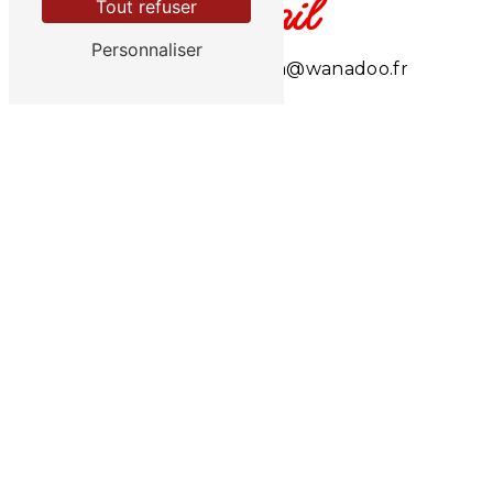
E-mail
Tout refuser
Personnaliser
residence.le.roussillon@wanadoo.fr
N'hésitez pas à nous contacter