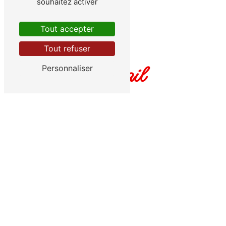
souhaitez activer
Tout accepter
Tout refuser
E-mail
Personnaliser
residence.le.roussillon@wanadoo.fr
N'hésitez pas à nous contacter