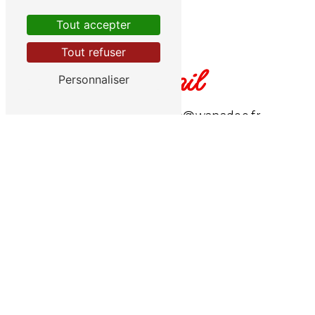
Tout accepter
Tout refuser
E-mail
Personnaliser
residence.le.roussillon@wanadoo.fr
N'hésitez pas à nous contacter